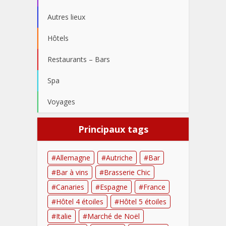
Autres lieux
Hôtels
Restaurants – Bars
Spa
Voyages
Principaux tags
Allemagne
Autriche
Bar
Bar à vins
Brasserie Chic
Canaries
Espagne
France
Hôtel 4 étoiles
Hôtel 5 étoiles
Italie
Marché de Noël