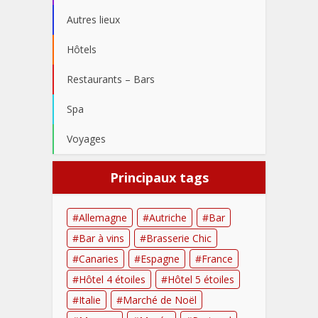
Autres lieux
Hôtels
Restaurants – Bars
Spa
Voyages
Principaux tags
Allemagne
Autriche
Bar
Bar à vins
Brasserie Chic
Canaries
Espagne
France
Hôtel 4 étoiles
Hôtel 5 étoiles
Italie
Marché de Noël