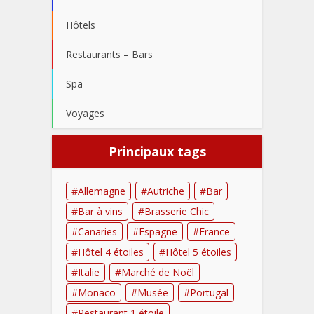
Hôtels
Restaurants – Bars
Spa
Voyages
Principaux tags
Allemagne
Autriche
Bar
Bar à vins
Brasserie Chic
Canaries
Espagne
France
Hôtel 4 étoiles
Hôtel 5 étoiles
Italie
Marché de Noël
Monaco
Musée
Portugal
Restaurant 1 étoile