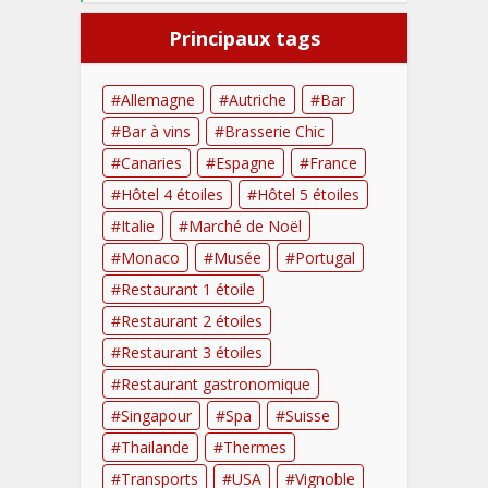
Principaux tags
Allemagne
Autriche
Bar
Bar à vins
Brasserie Chic
Canaries
Espagne
France
Hôtel 4 étoiles
Hôtel 5 étoiles
Italie
Marché de Noël
Monaco
Musée
Portugal
Restaurant 1 étoile
Restaurant 2 étoiles
Restaurant 3 étoiles
Restaurant gastronomique
Singapour
Spa
Suisse
Thailande
Thermes
Transports
USA
Vignoble